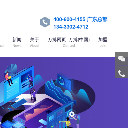
400-600-4155 广东总部

134-3302-4712
新闻
关于
万搏网页_万搏(中国)
加盟
nce
News
About
Contact
Join
关注
微信
服务
热线
回到
顶部