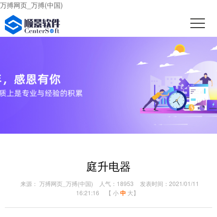
万搏网页_万搏(中国)
庭升电器
来源： 万搏网页_万搏(中国)
人气：18953
发表时间：2021/01/11
16:21:16
【
小
中
大
】