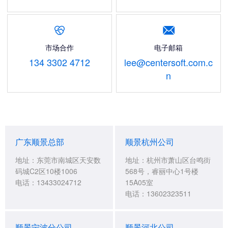


市场合作
电子邮箱
134 3302 4712
lee@centersoft.com.c
n
广东顺景总部
顺景杭州公司
地址：东莞市南城区天安数
地址：杭州市萧山区台鸣街
码城C2区10楼1006
568号，睿丽中心1号楼
电话：13433024712
15A05室
电话：13602323511
顺景宁波分公司
顺景河北公司