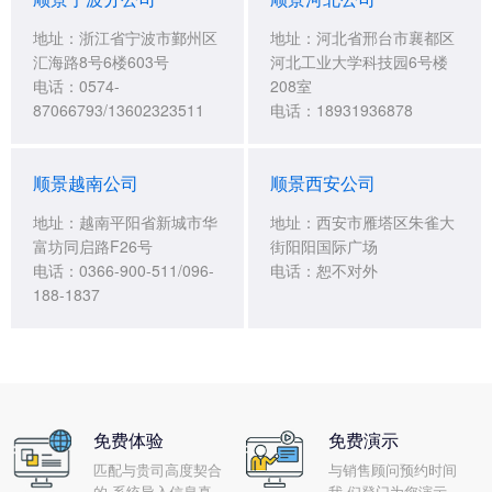
地址：浙江省宁波市鄞州区
地址：河北省邢台市襄都区
汇海路8号6楼603号
河北工业大学科技园6号楼
电话：0574-
208室
87066793/13602323511
电话：18931936878
顺景越南公司
顺景西安公司
地址：越南平阳省新城市华
地址：西安市雁塔区朱雀大
富坊同启路F26号
街阳阳国际广场
电话：0366-900-511/096-
电话：恕不对外
188-1837
免费体验
免费演示
匹配与贵司高度契合
与销售顾问预约时间
的 系统导入信息真
我 们登门为您演示