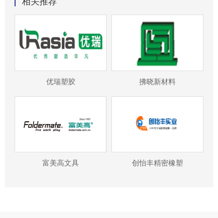
相关推荐
优瑞塑胶
拂晓新材料
富美高文具
创怡丰精密橡塑