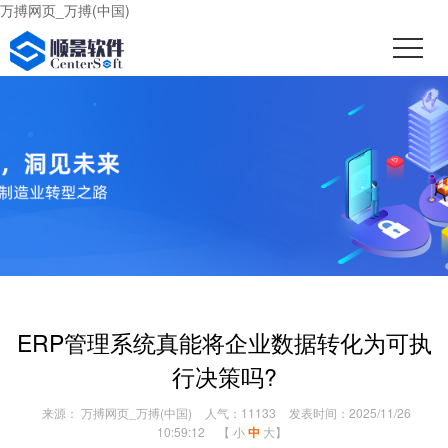
万搏网页_万搏(中国)
ERP管理系统真能将企业数据转化为可执
行决策吗?
来源： 万搏网页_万搏(中国)
人气：11133
发表时间：2025/11/26
10:59:12
【
小
中
大
】